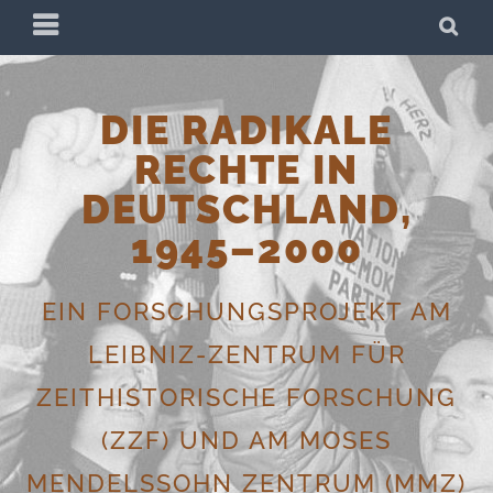
Skip
PRIMARY
SE
to
MENU
content
DIE RADIKALE
RECHTE IN
DEUTSCHLAND,
1945–2000
EIN FORSCHUNGSPROJEKT AM
LEIBNIZ-ZENTRUM FÜR
ZEITHISTORISCHE FORSCHUNG
(ZZF) UND AM MOSES
MENDELSSOHN ZENTRUM (MMZ)