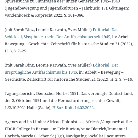
Spurensuche zu Sinnfragen der jungen Generation 1945–1949
(Jugendbewegung und Jugendkulturen – Jahrbuch; 17), Göttingen:
Vandenhoeck & Ruprecht 2022, S. 361–366.
(mit Sarah Binz, Leonie Karwath, Yves Müller)
Editorial: Das
Schicksal, Sisyphus zu sein. Der Antifaschismus seit 1945
, in: Arbeit –
Bewegung – Geschichte. Zeitschrift für historische Studien 21 (2022),
H. 3, S. 7–25.
(mit Sarah Binz, Leonie Karwath, Yves Müller)
Editorial: Der
ursprüngliche Antifaschismus bis 1945
, in: Arbeit – Bewegung –
Geschichte. Zeitschrift für historische Studien 21 (2022), H. 2, S. 7–16.
Tagungsbericht: Deutscher Herbst 1991. Das vereinigte Deutschland,
der 3. Oktober 1991 und die Herausforderung rechter Gewalt,
1./2.10.2021 Halle (Saale),
H-Soz-Kult, 14.02.2022
.
Agency and its Limits: African Unionists as Africa’s ‚Vanguard‘ at the
FDGB College in Bernau, in: Eric Burton/Anne Dietrich/Immanuel
Harisch/Marcia C. Schenck (Hg.), Navigating Socialist Encounters.