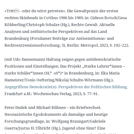
»Tritt– oder du wirst getreten«. Die Gewaltpraxis der ersten
rechten Skinheads in Cottbus 1986 bis 1989, in: Gideon Botsch/Gesa
Köbberling/Christoph Schulze (Hg.), Rechte Gewalt. Aktuelle
Analysen und zeithistorische Perspektiven auf das Land
Brandenburg (Potsdamer Beiträge zur Antisemitismus- und
Rechtsextremismusforschung; 3), Berlin: Metropol, 2023, S. 192–222.
(mit Udo Dannemann) Haltung zeigen gegen antidemokratische
Positionen und Einstellungen. Das Projekt „Starke Lehrer*innen –
starke Schüler*innen (SL* -sS*)“ in Brandenburg, in: Ilka Maria
Hameister/Tonio Oeftering/Nikolaj Schulte-Wörmann (Hg.),
Angegriffene Demokratie(n). Perspektiven der Politischen Bildung
,
Frankfurt a.M.: Wochenschau Verlag, 2023, S. 77–91.
Peter Dudek und Michael Kühnen – ein Briefwechsel.
Neonazistische Egodokumente als damalige und heutige
Forschungsgrundlage, in: Wolfgang Braungart/Gabriele
Guerra/Justus H. Ulbricht (Hg.), Jugend ohne Sinn? Eine