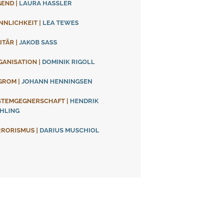
GEND
|
LAURA HASSLER
NNLICHKEIT
|
LEA TEWES
ITÄR
|
JAKOB SASS
GANISATION
|
DOMINIK RIGOLL
GROM
|
JOHANN HENNINGSEN
STEMGEGNERSCHAFT
|
HENDRIK
HLING
RRORISMUS
|
DARIUS MUSCHIOL