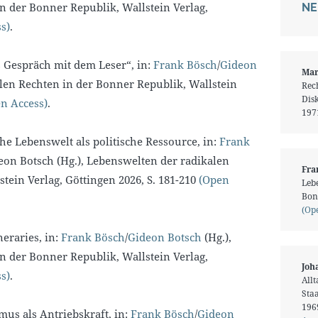
n der Bonner Republik, Wallstein Verlag,
NE
s)
.
s Gespräch mit dem Leser“, in:
Frank Bösch
/
Gideon
Mar
len Rechten in der Bonner Republik, Wallstein
Rech
Dis
n Access)
.
1971
iche Lebenswelt als politische Ressource, in:
Frank
on Botsch (Hg.), Lebenswelten der radikalen
Fra
tein Verlag, Göttingen 2026, S. 181-210
(Open
Leb
Bon
(Op
neraries, in:
Frank Bösch
/
Gideon Botsch
(Hg.),
n der Bonner Republik, Wallstein Verlag,
Joh
s)
.
All
Sta
1969
smus als Antriebskraft, in:
Frank Bösch
/
Gideon