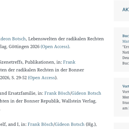
AK
Buc
ideon Botsch
, Lebenswelten der radikalen Rechten
Mar
rlag, Göttingen 2026
(Open Access)
.
"Er
Nati
Deu
Szenetreffs, Publikationen, in:
Frank
Buc
ten der radikalen Rechten in der Bonner
2026, S. 29-52
(Open Access
).
Vor
Vor
nd Ersatzfamilie, in:
Frank Bösch
/
Gideon Botsch
Men
hten in der Bonner Republik, Wallstein Verlag,
Stud
.
am
elf, and I, in:
Frank Bösch
/
Gideon Botsch
(Hg.),