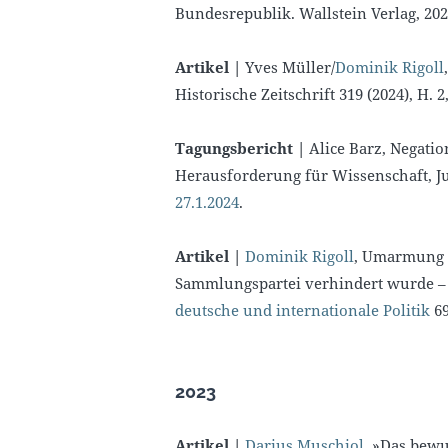
Bundesrepublik. Wallstein Verlag, 20
Artikel |
Yves Müller/
Dominik Rigoll
Historische Zeitschrift 319 (2024), H. 2
Tagungsbericht |
Alice Barz, Negati
Herausforderung für Wissenschaft, Ju
27.1.2024
.
Artikel |
Dominik Rigoll
, Umarmung 
Sammlungspartei verhindert wurde – 
deutsche und internationale Politik
69
2023
Artikel |
Darius Muschiol
, »Das bew