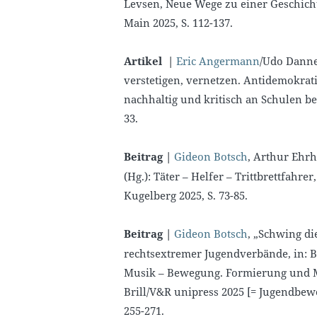
Levsen, Neue Wege zu einer Geschich
Main 2025, S. 112-137.
Artikel |
Eric Angermann
/Udo Danne
verstetigen, vernetzen. Antidemokrati
nachhaltig und kritisch an Schulen be
33.
Beitrag |
Gideon Botsch
, Arthur Ehrh
(Hg.): Täter – Helfer – Trittbrettfahre
Kugelberg 2025, S. 73-85.
Beitrag |
Gideon Botsch
, „Schwing di
rechtsextremer Jugendverbände, in: 
Musik – Bewegung. Formierung und Mo
Brill/V&R unipress 2025 [= Jugendbew
255-271.