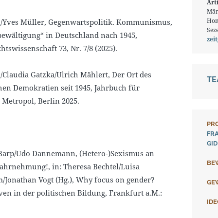
Art
Män
Hom
l
/Yves Müller, Gegenwartspolitik. Kommunismus,
Seze
ewältigung“ in Deutschland nach 1945,
zei
htswissenschaft 73, Nr. 7/8 (2025).
l
/Claudia Gatzka/Ulrich Mählert, Der Ort des
T
n Demokratien seit 1945, Jahrbuch für
etropol, Berlin 2025.
PR
FR
GI
 Barp/Udo Dannemann, (Hetero-)Sexismus an
BE
ahrnehmung!, in: Theresa Bechtel/Luisa
/Jonathan Vogt (Hg.), Why focus on gender?
GE
en in der politischen Bildung, Frankfurt a.M.:
ID