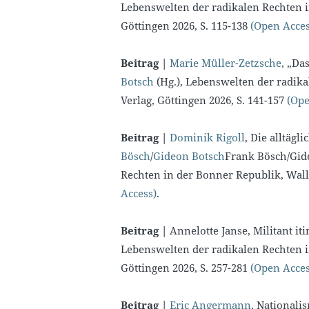
Lebenswelten der radikalen Rechten i
Göttingen 2026, S. 115-138
(Open Acces
Beitrag |
Marie Müller-Zetzsche
, „Da
Botsch
(Hg.), Lebenswelten der radika
Verlag, Göttingen 2026, S. 141-157
(Ope
Beitrag |
Dominik Rigoll
, Die alltägl
Bösch
/
Gideon Botsch
Frank Bösch/Gide
Rechten in der Bonner Republik, Walls
Access)
.
Beitrag |
Annelotte Janse, Militant iti
Lebenswelten der radikalen Rechten i
Göttingen 2026, S. 257-281
(Open Acces
Beitrag |
Eric Angermann
, Nationali