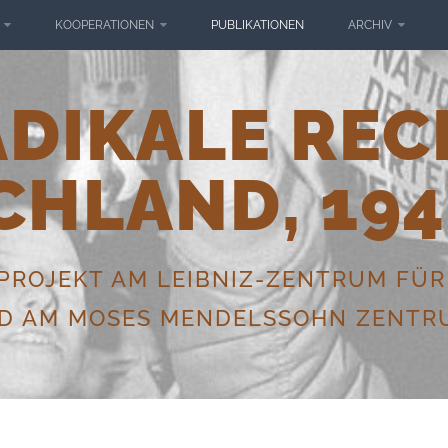
KOOPERATIONEN
PUBLIKATIONEN
ARCHIV
ADIKALE REC
CHLAND, 194
ROJEKT AM LEIBNIZ-ZENTRUM FÜR
ND AM MOSES MENDELSSOHN ZENTRU