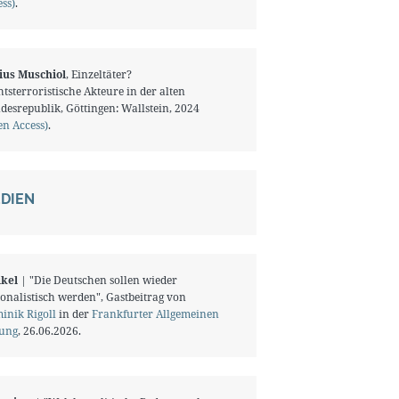
ss)
.
ius Muschiol
, Einzeltäter?
tsterroristische Akteure in der alten
desrepublik, Göttingen: Wallstein, 2024
en Access)
.
DIEN
ikel
| "Die Deutschen sollen wieder
onalistisch werden", Gastbeitrag von
inik Rigoll
in der
Frankfurter Allgemeinen
tung
, 26.06.2026.