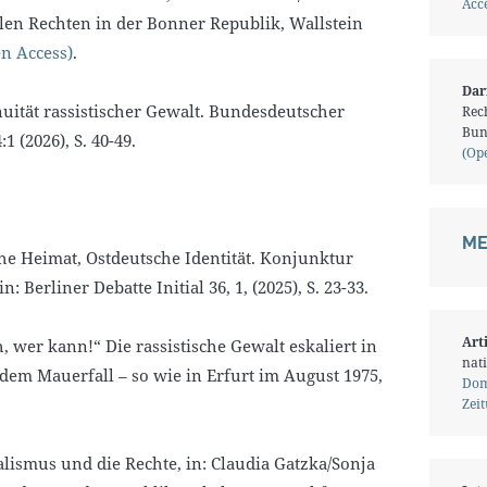
Acce
len Rechten in der Bonner Republik, Wallstein
n Access)
.
Dar
nuität rassistischer Gewalt. Bundesdeutscher
Rech
Bun
1 (2026), S. 40-49.
(Op
ME
che Heimat, Ostdeutsche Identität. Konjunktur
 Berliner Debatte Initial 36, 1, (2025), S. 23-33.
Art
h, wer kann!“ Die rassistische Gewalt eskaliert in
nati
dem Mauerfall – so wie in Erfurt im August 1975,
Dom
Zei
alismus und die Rechte, in: Claudia Gatzka/Sonja