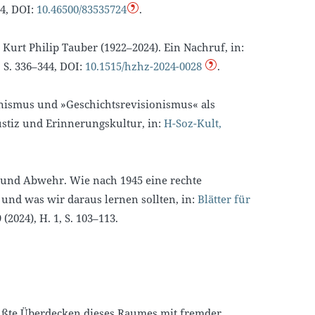
24, DOI:
10.46500/83535724
.
, Kurt Philip Tauber (1922–2024). Ein Nachruf, in:
, S. 336–344, DOI:
10.1515/hzhz-2024-0028
.
onismus und »Geschichtsrevisionismus« als
stiz und Erinnerungskultur, in:
H-Soz-Kult,
und Abwehr. Wie nach 1945 eine rechte
und was wir daraus lernen sollten, in:
Blätter für
 (2024), H. 1, S. 103–113.
ußte Überdecken dieses Raumes mit fremder