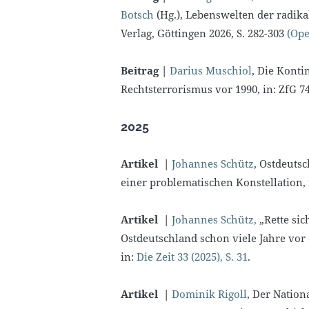
Botsch
(Hg.), Lebenswelten der radika
Verlag, Göttingen 2026, S. 282-303
(Ope
Beitrag |
Darius Muschiol
, Die Konti
Rechtsterrorismus vor 1990, in: ZfG 74:
2025
Artikel |
Johannes Schütz
, Ostdeuts
einer problematischen Konstellation, in:
Artikel |
Johannes Schütz,
„Rette sic
Ostdeutschland schon viele Jahre vor 
in:
Die Zeit 33 (2025), S. 31
.
Artikel |
Dominik Rigoll
, Der Nation