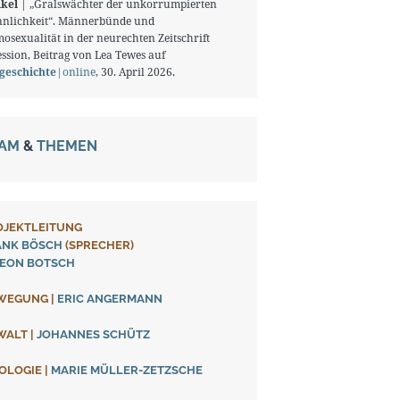
ikel
| „Gralswächter der unkorrumpierten
nlichkeit“. Männerbünde und
osexualität in der neurechten Zeitschrift
ssion, Beitrag von Lea Tewes auf
tgeschichte
|online
, 30. April 2026.
EAM
&
THEMEN
OJEKTLEITUNG
ANK BÖSCH
(SPRECHER)
DEON BOTSCH
WEGUNG
|
ERIC ANGERMANN
WALT
|
JOHANNES SCHÜTZ
EOLOGIE
|
MARIE MÜLLER-ZETZSCHE