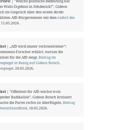
erview
| "Welche politische Bedeutung hat
ses Wahl-Ergebnis in Zehdenick?", Gideon
sch im Gespräch über den ersten direkt
ählten AfD-Bürgermeister mit dem
radio3 des
, 11.05.2026.
ikel
| „AfD wird immer rechtsextremer“:
remismus-Forscher erklärt, warum die
nheit für die AfD steigt,
Beitrag im
sspiegel in Bezug auf Gideon Botsch,
sspiegel
, 20.05.2026.
ikel
| "Offenheit für AfD wächst trotz
gender Radikalität", Gideon Botsch kritisiert
uche die Partei rechts zu überflügeln,
Beitrag
Deutschlandfunk
, 18.05.2026.