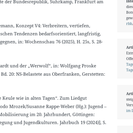
te der Bundesrepublik, Suhrkamp, Frankfurt am
Int
die
Bot
gew
rbb
mann, Konzept V4: Verbreitern, vertiefen,
schen Tendenzen bedarfsorientiert, langfristig,
gegnen, in: Wochenschau 76 (2025), H. 25s, S. 28-
Art
Ext
Offe
Tage
ardt und der „Werwolf“, in: Wolfgang Proske
Tage
r, Bd. 20: NS-Belastete aus Oberfranken, Gerstetten:
Art
e Keule wie in alten Tagen“. Zum Liedgut
stei
Vers
Bodo Mrozek/Susanne Rappe-Weber (Hg.): Jugend –
im 
bilisierung im 20. Jahrhundert, Göttingen:
egung und Jugendkulturen. Jahrbuch 19 (2024)], S.