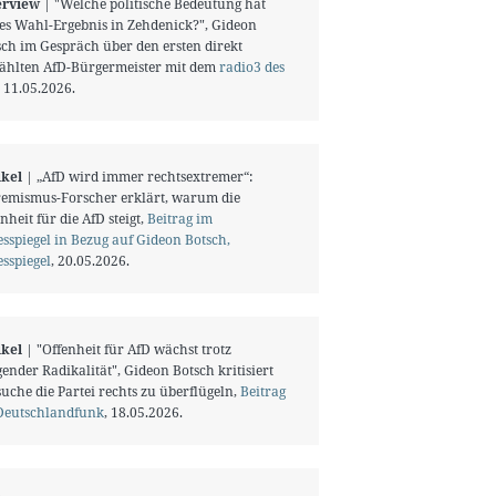
erview
| "Welche politische Bedeutung hat
ses Wahl-Ergebnis in Zehdenick?", Gideon
sch im Gespräch über den ersten direkt
ählten AfD-Bürgermeister mit dem
radio3 des
, 11.05.2026.
ikel
| „AfD wird immer rechtsextremer“:
remismus-Forscher erklärt, warum die
nheit für die AfD steigt,
Beitrag im
sspiegel in Bezug auf Gideon Botsch,
sspiegel
, 20.05.2026.
ikel
| "Offenheit für AfD wächst trotz
gender Radikalität", Gideon Botsch kritisiert
uche die Partei rechts zu überflügeln,
Beitrag
Deutschlandfunk
, 18.05.2026.