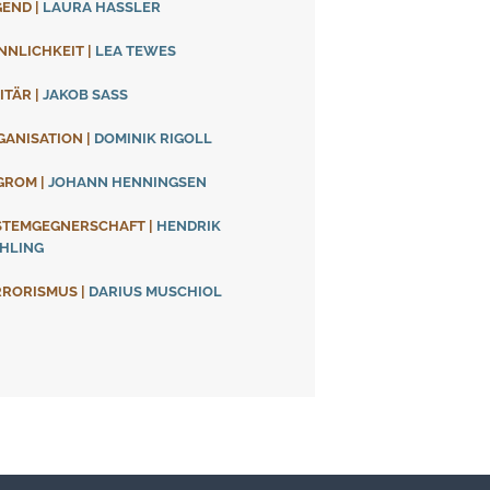
GEND
|
LAURA HASSLER
NNLICHKEIT
|
LEA TEWES
ITÄR
|
JAKOB SASS
GANISATION
|
DOMINIK RIGOLL
GROM
|
JOHANN HENNINGSEN
STEMGEGNERSCHAFT
|
HENDRIK
HLING
RRORISMUS
|
DARIUS MUSCHIOL