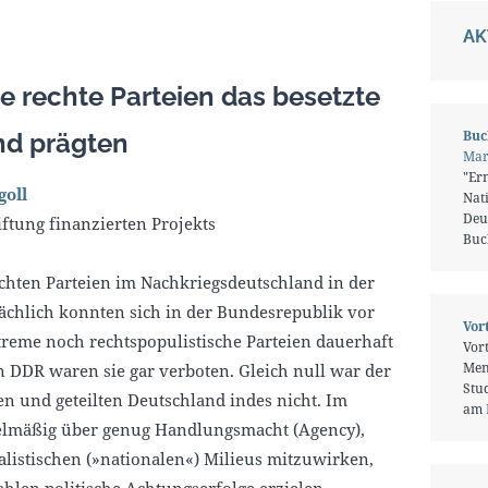
AK
e rechte Parteien das besetzte
Buc
nd prägten
Mar
"Er
goll
Nati
Deu
ftung finanzierten Projekts
Buc
chten Parteien im Nachkriegsdeutschland in der
sächlich konnten sich in der Bundesrepublik vor
Vor
reme noch rechtspopulistische Parteien dauerhaft
Vor
Men
n DDR waren sie gar verboten. Gleich null war der
Stud
en und geteilten Deutschland indes nicht. Im
am
egelmäßig über genug Handlungsmacht (Agency),
alistischen (»nationalen«) Milieus mitzuwirken,
hlen politische Achtungserfolge erzielen