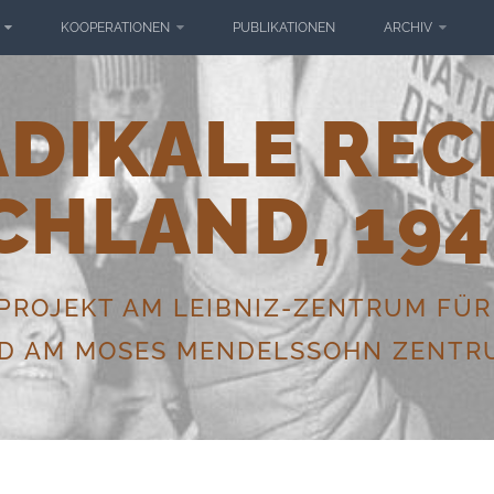
KOOPERATIONEN
PUBLIKATIONEN
ARCHIV
ADIKALE REC
CHLAND, 194
ROJEKT AM LEIBNIZ-ZENTRUM FÜR
ND AM MOSES MENDELSSOHN ZENTRU