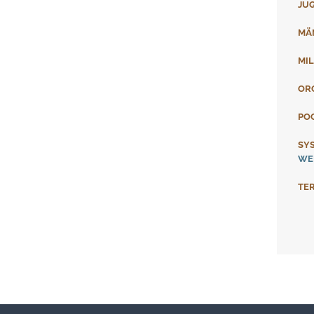
JU
MÄ
MIL
OR
PO
SY
WE
TE