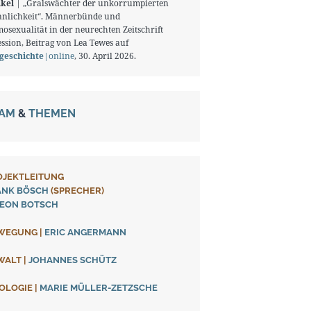
ikel
| „Gralswächter der unkorrumpierten
nlichkeit“. Männerbünde und
osexualität in der neurechten Zeitschrift
ssion, Beitrag von Lea Tewes auf
tgeschichte
|online
, 30. April 2026.
EAM
&
THEMEN
OJEKTLEITUNG
ANK BÖSCH
(SPRECHER)
DEON BOTSCH
WEGUNG
|
ERIC ANGERMANN
WALT
|
JOHANNES SCHÜTZ
EOLOGIE
|
MARIE MÜLLER-ZETZSCHE