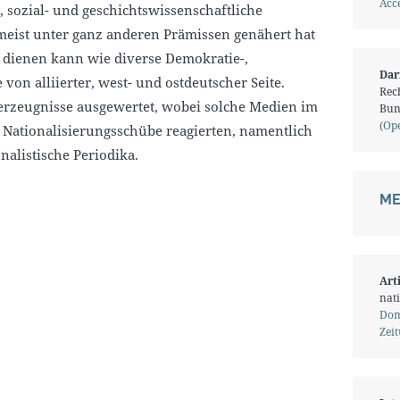
Acce
, sozial- und geschichtswissenschaftliche
 meist unter ganz anderen Prämissen genähert hat
 dienen kann wie diverse Demokratie-,
Dar
von alliierter, west- und ostdeutscher Seite.
Rech
erzeugnisse ausgewertet, wobei solche Medien im
Bun
(Op
f Nationalisierungsschübe reagierten, namentlich
onalistische Periodika.
ME
Art
nati
Dom
Zei