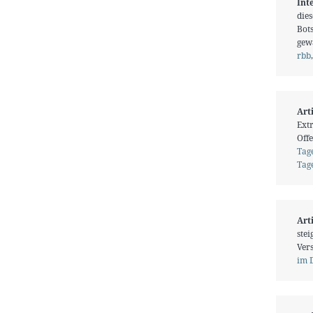
Int
die
Bot
gew
rbb
Art
Ext
Offe
Tage
Tage
Art
stei
Vers
im 