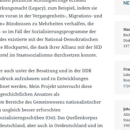
NE
irkungsmacht (Legacy), zum Beispiel, indem sie
em voran in der Vergangenheits-, Migrations- und
hen« Bündnissen zu Mehrheiten verhalfen, die
Mar
 so im Fall der Sozialisierungsprogramme der
Rech
andes existierte mit der National-Demokratischen
Dis
1971
e Blockpartei, die dank ihrer Allianz mit der SED
entel im Staatssozialismus durchsetzen konnte.
Fra
er auch unter der Besatzung und in der DDR
Leb
chtsdruck aufzubauen und zu Entwicklungen
Bon
chnet werden. Mein Projekt untersucht diese
(Op
geschichtlichen Ansatzes als
te Bereiche des Gemeinwesens nationalistischer
Joh
n ungleich besser erforschten
All
ozialisierngsschüben (Ost). Das Quellenkorpus
Sta
tdeutschland, aber auch in Ostdeutschland und im
1969