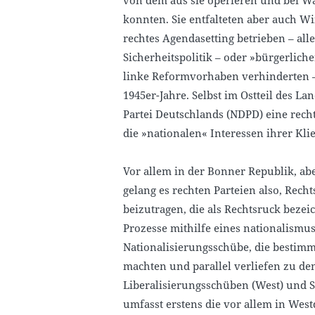
konnten. Sie entfalteten aber auch W
rechtes Agendasetting betrieben – all
Sicherheitspolitik – oder »bürgerlic
linke Reformvorhaben verhinderten –
1945er-Jahre. Selbst im Ostteil des L
Partei Deutschlands (NDPD) eine recht
die »nationalen« Interessen ihrer Kli
Vor allem in der Bonner Republik, ab
gelang es rechten Parteien also, Re
beizutragen, die als Rechtsruck bezei
Prozesse mithilfe eines nationalismus
Nationalisierungsschübe, die bestimm
machten und parallel verliefen zu de
Liberalisierungsschüben (West) und S
umfasst erstens die vor allem in Wes