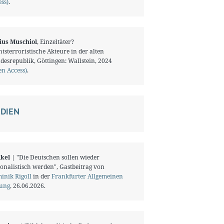
ss)
.
ius Muschiol
, Einzeltäter?
tsterroristische Akteure in der alten
desrepublik, Göttingen: Wallstein, 2024
en Access)
.
DIEN
ikel
| "Die Deutschen sollen wieder
onalistisch werden", Gastbeitrag von
inik Rigoll
in der
Frankfurter Allgemeinen
tung
, 26.06.2026.