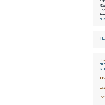
Art
Män
Hom
Seze
zei
T
PR
FR
GI
BE
GE
ID